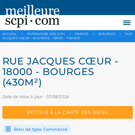
ACCUEIL
>
PATRIMOINE DES SCPI
>
FRANCE
>
BOURGES
>
RUE
JACQUES CŒUR - BOURGES - 18000 - FRANCE
RUE JACQUES CŒUR -
18000 - BOURGES
(430M²)
Date de mise à jour : 07/08/2026
RETOUR À LA CARTE DES BIENS
Bien de type Commerce