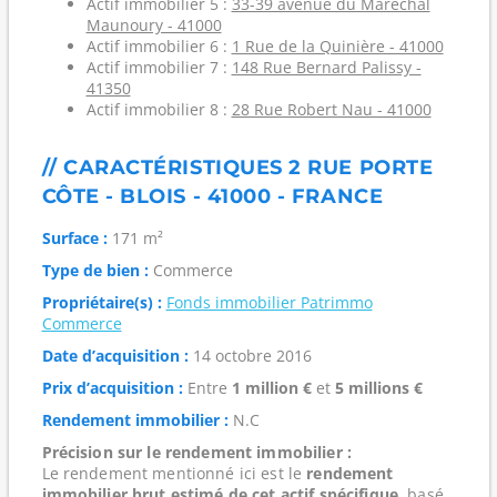
Actif immobilier 5 :
33-39 avenue du Maréchal
Maunoury - 41000
Actif immobilier 6 :
1 Rue de la Quinière - 41000
Actif immobilier 7 :
148 Rue Bernard Palissy -
41350
Actif immobilier 8 :
28 Rue Robert Nau - 41000
// CARACTÉRISTIQUES 2 RUE PORTE
CÔTE - BLOIS - 41000 - FRANCE
Surface :
171 m²
Type de bien :
Commerce
Propriétaire(s) :
Fonds immobilier Patrimmo
Commerce
Date d’acquisition :
14 octobre 2016
Prix d’acquisition :
Entre
1 million €
et
5 millions €
Rendement immobilier :
N.C
Précision sur le rendement immobilier :
Le rendement mentionné ici est le
rendement
immobilier brut estimé de cet actif spécifique
, basé