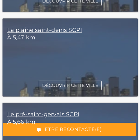
DÉCOUVRIR CETTE VILLE
La plaine saint-denis SCPI
À 5,47 km
DÉCOUVRIR CETTE VILLE
*Champs obligatoires
Le pré-saint-gervais SCPI
À 5,66 km
“Excellent”, 165 avis
ÊTRE RECONTACTÉ(E)