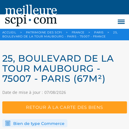
ACCUEIL
>
PATRIMOINE DES SCPI
>
FRANCE
>
PARIS
>
25,
BOULEVARD DE LA TOUR MAUBOURG - PARIS - 75007 - FRANCE
25, BOULEVARD DE LA
TOUR MAUBOURG -
75007 - PARIS (67M²)
Date de mise à jour : 07/08/2026
RETOUR À LA CARTE DES BIENS
Bien de type Commerce