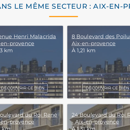
ANS LE MÊME SECTEUR : AIX-EN-
venue Henri Malacrida
8 Boulevard des Poilu
x-en-provence
Aix-en-provence
33 km
À 1,21 km
DÉCOUVRIR CE BIEN
DÉCOUVRIR CE BIEN
Boulevard du Roi René
24 Boulevard du Roi 
x-en-provence
- Aix-en-provence
1 km
À 1,31 km