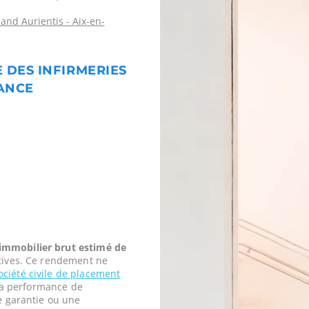
nd Aurientis - Aix-en-
E DES INFIRMERIES
RANCE
mmobilier brut estimé de
tives. Ce rendement ne
ociété civile de placement
t la performance de
ne garantie ou une