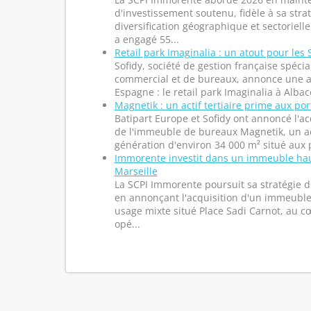
d'investissement soutenu, fidèle à sa stra
diversification géographique et sectorielle
a engagé 55...
Retail park Imaginalia : un atout pour les 
Sofidy, société de gestion française spécia
commercial et de bureaux, annonce une ac
Espagne : le retail park Imaginalia à Alba
Magnetik : un actif tertiaire prime aux por
Batipart Europe et Sofidy ont annoncé l'ac
de l'immeuble de bureaux Magnetik, un act
génération d'environ 34 000 m² situé aux po
Immorente investit dans un immeuble ha
Marseille
La SCPI Immorente poursuit sa stratégie 
en annonçant l'acquisition d'un immeubl
usage mixte situé Place Sadi Carnot, au c
opé...