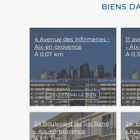
BIENS D
4 Avenue des Infirmeries -
11 a
Aix-en-provence
- Ai
À 0,07 km
À 0,
DÉCOUVRIR CE BIEN
24 Boulevard du Roi René
24, 
- Aix-en-provence
- Ai
À 1,31 km
À 1,3