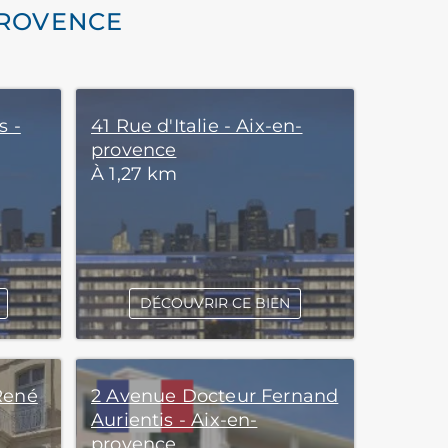
PROVENCE
s -
41 Rue d'Italie - Aix-en-
provence
À 1,27 km
DÉCOUVRIR CE BIEN
René
2 Avenue Docteur Fernand
Aurientis - Aix-en-
provence