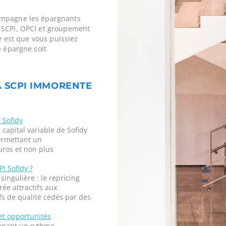
ompagne les épargnants
 SCPI, OPCI et groupement
ne est que vous puissiez
e épargne soit
A SCPI IMMORENTE
 Sofidy
 capital variable de Sofidy
ermettant un
ros et non plus
I Sofidy ?
ingulière : le repricing
ée attractifs aux
fs de qualité cédés par des
et opportunités
enant un rythme