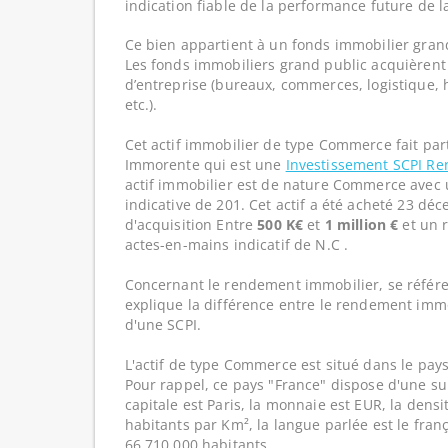
indication fiable de la performance future de l
Ce bien appartient à un fonds immobilier gran
Les fonds immobiliers grand public acquièrent 
d’entreprise (bureaux, commerces, logistique, hô
etc.).
Cet actif immobilier de type Commerce fait par
Immorente qui est une
Investissement SCPI R
actif immobilier est de nature Commerce avec 
indicative de 201. Cet actif a été acheté 23 dé
d'acquisition Entre
500 K€
et
1 million €
et un 
actes-en-mains indicatif de N.C .
Concernant le rendement immobilier, se référe
explique la différence entre le rendement imm
d'une SCPI.
L'actif de type Commerce est situé dans le pays
Pour rappel, ce pays "France" dispose d'une su
capitale est Paris, la monnaie est EUR, la dens
habitants par Km², la langue parlée est le franç
66 710 000 habitants.