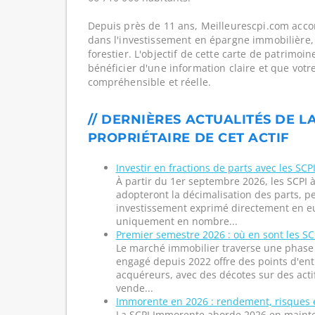
Depuis près de 11 ans, Meilleurescpi.com acc
dans l'investissement en épargne immobilière,
forestier. L'objectif de cette carte de patrimoi
bénéficier d'une information claire et que votr
compréhensible et réelle.
// DERNIÈRES ACTUALITÉS DE L
PROPRIÉTAIRE DE CET ACTIF
Investir en fractions de parts avec les SCPI
À partir du 1er septembre 2026, les SCPI à
adopteront la décimalisation des parts, p
investissement exprimé directement en eu
uniquement en nombre...
Premier semestre 2026 : où en sont les SCP
Le marché immobilier traverse une phase s
engagé depuis 2022 offre des points d'entr
acquéreurs, avec des décotes sur des acti
vende...
Immorente en 2026 : rendement, risques 
La SCPI Immorente aborde 2026 en maint