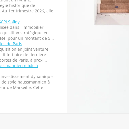
tégie historique de
. Au 1er trimestre 2026, elle
SCPI Sofidy
lisée dans l'immobilier
quisition stratégique en
cete, pour un montant de 5...
tes de Paris
quisition en joint venture
if tertiaire de dernière
rtes de Paris, à proxi...
ussmannien mixte à
d'investissement dynamique
e de style haussmannien à
œur de Marseille. Cette