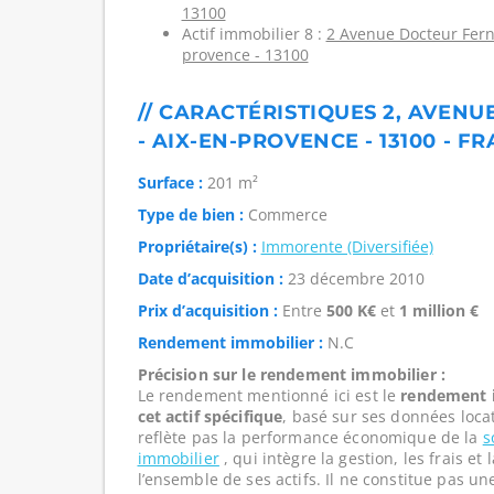
13100
Actif immobilier 8 :
2 Avenue Docteur Ferna
provence - 13100
// CARACTÉRISTIQUES 2, AVENU
- AIX-EN-PROVENCE - 13100 - F
Surface :
201 m²
Type de bien :
Commerce
Propriétaire(s) :
Immorente (Diversifiée)
Date d’acquisition :
23 décembre 2010
Prix d’acquisition :
Entre
500 K€
et
1 million €
Rendement immobilier :
N.C
Précision sur le rendement immobilier :
Le rendement mentionné ici est le
rendement i
cet actif spécifique
, basé sur ses données loca
reflète pas la performance économique de la
s
immobilier
, qui intègre la gestion, les frais e
l’ensemble de ses actifs. Il ne constitue pas u