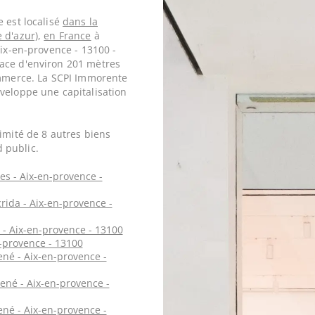
 est localisé
dans la
 d'azur)
,
en France
à
Aix-en-provence - 13100 -
ace d'environ 201 mètres
ommerce. La SCPI Immorente
veloppe une capitalisation
imité de 8 autres biens
 public.
es - Aix-en-provence -
rida - Aix-en-provence -
 - Aix-en-provence - 13100
n-provence - 13100
né - Aix-en-provence -
ené - Aix-en-provence -
né - Aix-en-provence -