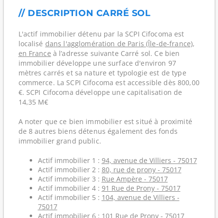
// DESCRIPTION CARRÉ SOL
L'actif immobilier détenu par la SCPI Cifocoma est
localisé
dans l'agglomération de Paris (Île-de-france)
,
en France
à l’adresse suivante Carré sol. Ce bien
immobilier développe une surface d'environ 97
mètres carrés et sa nature et typologie est de type
commerce. La SCPI Cifocoma est accessible dès 800,00
€. SCPI Cifocoma développe une capitalisation de
14,35 M€
A noter que ce bien immobilier est situé à proximité
de 8 autres biens détenus également des fonds
immobilier grand public.
Actif immobilier 1 :
94, avenue de Villiers - 75017
Actif immobilier 2 :
80, rue de prony - 75017
Actif immobilier 3 :
Rue Ampère - 75017
Actif immobilier 4 :
91 Rue de Prony - 75017
Actif immobilier 5 :
104, avenue de Villiers -
75017
Actif immobilier 6 :
101 Rue de Prony - 75017