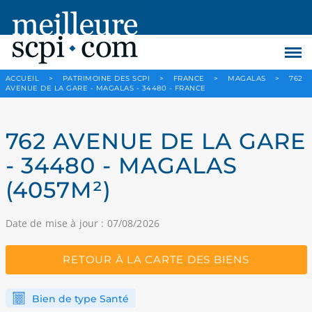
ACCUEIL
>
PATRIMOINE DES SCPI
>
FRANCE
>
MAGALAS
>
762
AVENUE DE LA GARE - MAGALAS - 34480 - FRANCE
762 AVENUE DE LA GARE
- 34480 - MAGALAS
(4057M²)
Date de mise à jour : 07/08/2026
RETOUR À LA CARTE DES BIENS
Bien de type Santé