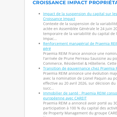
CROISSANCE IMPACT PROPRIÉTA
Impact de la suspension du capital sur le
Croissance Impact
Contexte de la suspension de la variabilit
actée en Assemblée Générale le 24 juin 
temporaire de la variabilité du capital de
Impac...
Renforcement managérial de Praemia REI
géré
Praemia REIM France annonce une nomina
l'arrivée de Prune Perreau-Saussine au po
Commerce, Résidentiel & Hôtellerie. Cette d
Transition de gouvernance chez Praemia R
Praemia REIM annonce une évolution maj
avec la nomination de Lionel Paquin au p
effective au 20 avril 2026, sur décision du 
succ...
Immobilier de santé : Praemia REIM conso
européenne avec CAREIT
Praemia REIM a annoncé avoir porté au 3
participation à 100 % du capital des acti
de Property Management du groupe CAREIT