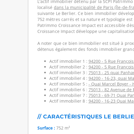
L'actif immobilier détenu par la SCPI Patrimmo
localisé
dans la municipalité de Paris (Île-de-fr
suivante Le Berlier. Ce bien immobilier dévelo
752 mètres carrés et sa nature et typologie est
Patrimmo Croissance Impact est accessible dès
Croissance Impact développe une capitalisatio
A noter que ce bien immobilier est situé à prox
détenus également des fonds immobilier grand
Actif immobilier 1 :
94200 - 5 Rue François
Actif immobilier 2 :
94200 - 5 Rue François
Actif immobilier 3 :
75013 - 25 quai Panhar
Actif immobilier 4 :
94200 - 16-23, quai Ma
Actif immobilier 5 :
- Quai Marcel Boyer - I
Actif immobilier 6 :
75013 - 82 Avenue de F
Actif immobilier 7 :
75013 - 69-71 Quai Pan
Actif immobilier 8 :
94200 - 16-23 Quai Mar
// CARACTÉRISTIQUES LE BERLI
Surface :
752 m²