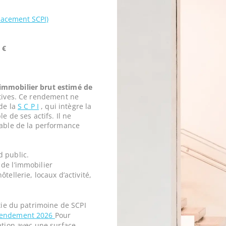
lacement SCPI)
 €
mmobilier brut estimé de
tives. Ce rendement ne
 de la
S C P I
, qui intègre la
e de ses actifs. Il ne
iable de la performance
d public.
de l’immobilier
tellerie, locaux d’activité,
rtie du patrimoine de SCPI
rendement 2026
Pour
ation avec une surface