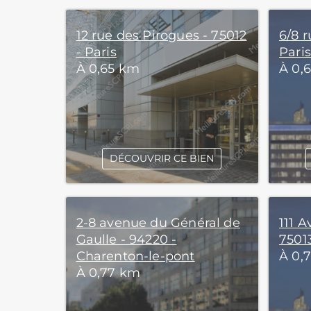
12 rue des Pirogues - 75012
6/8 r
- Paris
Paris
À 0,65 km
À 0,
DÉCOUVRIR CE BIEN
2-8 avenue du Général de
111 
Gaulle - 94220 -
75013
Charenton-le-pont
À 0,
À 0,77 km