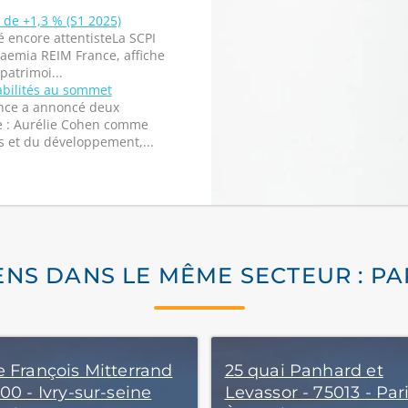
de +1,3 % (S1 2025)
encore attentisteLa SCPI
aemia REIM France, affiche
patrimoi...
abilités au sommet
nce a annoncé deux
re : Aurélie Cohen comme
s et du développement,...
ENS DANS LE MÊME SECTEUR : PA
e François Mitterrand
25 quai Panhard et
00 - Ivry-sur-seine
Levassor - 75013 - Par