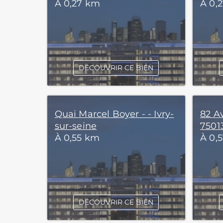
À 0,27 km
À 0,
DÉCOUVRIR CE BIEN
Quai Marcel Boyer - - Ivry-
82 A
sur-seine
75013
À 0,55 km
À 0,
DÉCOUVRIR CE BIEN