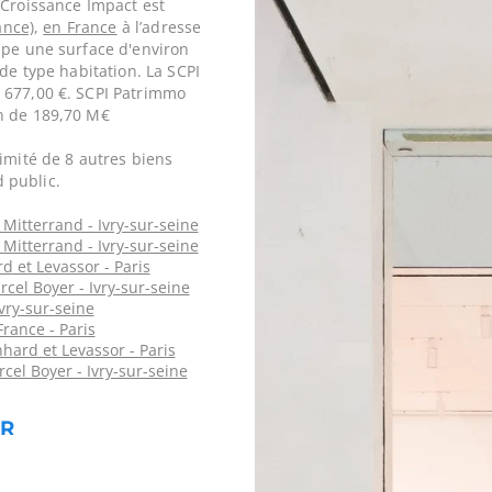
 Croissance Impact est
ance)
,
en France
à l’adresse
ppe une surface d'environ
 de type habitation. La SCPI
 677,00 €. SCPI Patrimmo
n de 189,70 M€
imité de 8 autres biens
 public.
 Mitterrand - Ivry-sur-seine
 Mitterrand - Ivry-sur-seine
d et Levassor - Paris
rcel Boyer - Ivry-sur-seine
vry-sur-seine
rance - Paris
hard et Levassor - Paris
cel Boyer - Ivry-sur-seine
ER