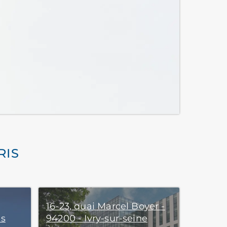
RIS
16-23, quai Marcel Boyer -
is
94200 - Ivry-sur-seine