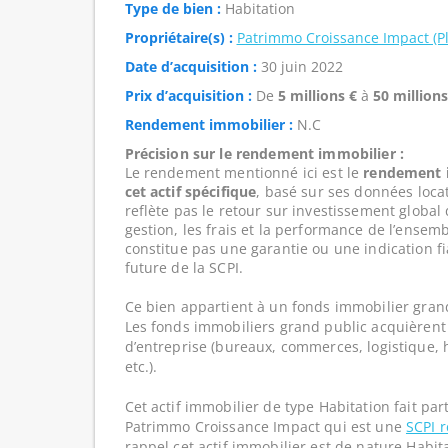
Type de bien :
Habitation
Propriétaire(s) :
Patrimmo Croissance Impact (P
Date d’acquisition :
30 juin 2022
Prix d’acquisition :
De
5 millions €
à
50 millions
Rendement immobilier :
N.C
Précision sur le rendement immobilier :
Le rendement mentionné ici est le
rendement i
cet actif spécifique
, basé sur ses données loca
reflète pas le retour sur investissement global
gestion, les frais et la performance de l’ensembl
constitue pas une garantie ou une indication f
future de la SCPI.
Ce bien appartient à un fonds immobilier gran
Les fonds immobiliers grand public acquièrent 
d’entreprise (bureaux, commerces, logistique, hô
etc.).
Cet actif immobilier de type Habitation fait pa
Patrimmo Croissance Impact qui est une
SCPI 
rappel cet actif immobilier est de nature Habit