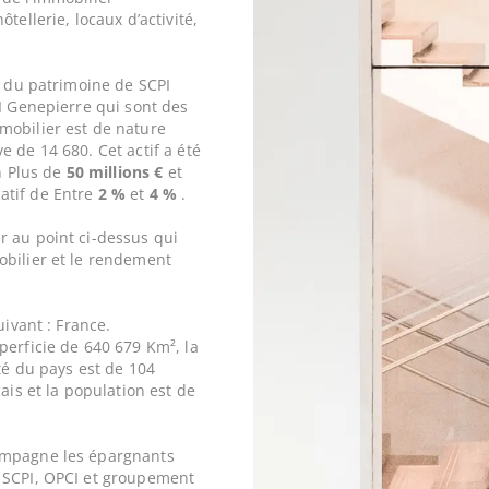
tellerie, locaux d’activité,
e du patrimoine de SCPI
PI Genepierre qui sont des
mmobilier est de nature
 de 14 680. Cet actif a été
n Plus de
50 millions €
et
atif de Entre
2 %
et
4 %
.
r au point ci-dessus qui
obilier et le rendement
uivant : France.
perficie de 640 679 Km², la
ité du pays est de 104
ais et la population est de
ompagne les épargnants
 SCPI, OPCI et groupement