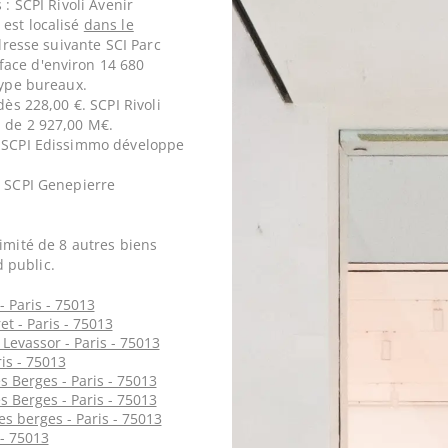
 : SCPI Rivoli Avenir
est localisé
dans le
dresse suivante SCI Parc
face d'environ 14 680
type bureaux.
dès 228,00 €. SCPI Rivoli
n de 2 927,00 M€.
. SCPI Edissimmo développe
. SCPI Genepierre
imité de 8 autres biens
 public.
 Paris - 75013
t - Paris - 75013
Levassor - Paris - 75013
is - 75013
 Berges - Paris - 75013
 Berges - Paris - 75013
s berges - Paris - 75013
 - 75013