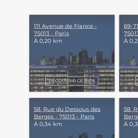
111 Avenue de France -
69-71
75013 - Paris
75013
À 0,20 km
À 0,
DÉCOUVRIR CE BIEN
58, Rue du Dessous des
58, 
Berges - 75013 - Paris
Berge
À 0,34 km
À 0,