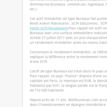
d’entreprise (bureaux, commerces, logistique, hô
etc.).
Cet actif immobilier de type Bureaux fait parti
Rivoli Avenir Patrimoine , SCPI Edissimmo , SC
Fonds SCPI Rendement
Pour rappel cet actif i
Bureaux avec une surface immobilière indicative
acheté 27 juillet 2017 avec un prix d'acquisitio
un rendement immobilier actes-en-mains indic
Concernant le rendement immobilier, se référe
explique la différence entre le rendement imm
d'une SCPI.
L'actif de type Bureaux est situé dans le pays s
Pour rappel, ce pays "France" dispose d'une su
capitale est Paris, la monnaie est EUR, la dens
habitants par Km², la langue parlée est le franç
66 710 000 habitants.
Depuis près de 11 ans, Meilleurescpi.com acc
dans l'investissement en épargne immobilière,