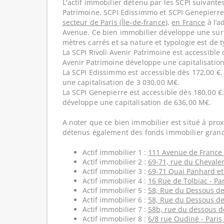
L'actif immobilier détenu par les SCPI suivantes
Patrimoine, SCPI Edissimmo et SCPI Genepierre 
secteur de Paris (Île-de-france)
,
en France
à l’a
Avenue. Ce bien immobilier développe une sur
mètres carrés et sa nature et typologie est de 
La SCPI Rivoli Avenir Patrimoine est accessible 
Avenir Patrimoine développe une capitalisatio
La SCPI Edissimmo est accessible dès 172,00 €
une capitalisation de 3 030,00 M€.
La SCPI Genepierre est accessible dès 180,00 €
développe une capitalisation de 636,00 M€.
A noter que ce bien immobilier est situé à prox
détenus également des fonds immobilier grand
Actif immobilier 1 :
111 Avenue de France -
Actif immobilier 2 :
69-71, rue du Chevalere
Actif immobilier 3 :
69-71 Quai Panhard et 
Actif immobilier 4 :
16 Rue de Tolbiac - Par
Actif immobilier 5 :
58, Rue du Dessous des
Actif immobilier 6 :
58, Rue du Dessous des
Actif immobilier 7 :
58b, rue du dessous de
Actif immobilier 8 :
6/8 rue Oudiné - Paris