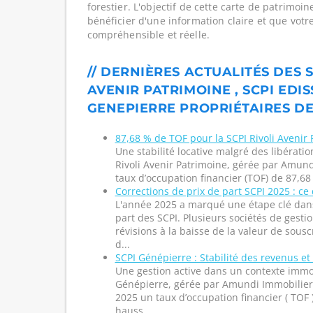
forestier. L'objectif de cette carte de patrimoi
bénéficier d'une information claire et que votr
compréhensible et réelle.
// DERNIÈRES ACTUALITÉS DES S
AVENIR PATRIMOINE , SCPI EDIS
GENEPIERRE PROPRIÉTAIRES DE
87,68 % de TOF pour la SCPI Rivoli Avenir
Une stabilité locative malgré des libératio
Rivoli Avenir Patrimoine, gérée par Amund
taux d’occupation financier (TOF) de 87,68
Corrections de prix de part SCPI 2025 : ce q
L'année 2025 a marqué une étape clé dans
part des SCPI. Plusieurs sociétés de gesti
révisions à la baisse de la valeur de sousc
d...
SCPI Génépierre : Stabilité des revenus et
Une gestion active dans un contexte immo
Génépierre, gérée par Amundi Immobilier, 
2025 un taux d’occupation financier ( TOF 
hauss...