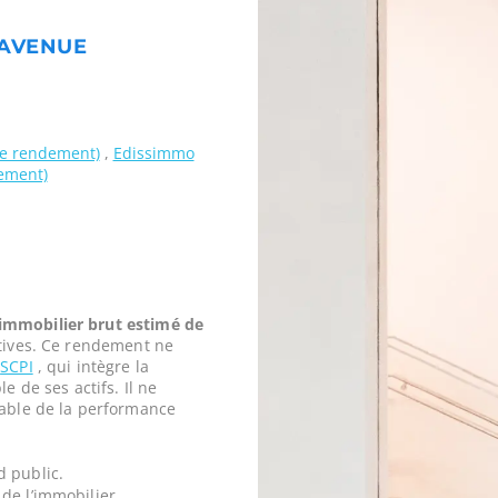
 AVENUE
 de rendement)
,
Edissimmo
ement)
mmobilier brut estimé de
tives. Ce rendement ne
a
SCPI
, qui intègre la
e de ses actifs. Il ne
iable de la performance
d public.
de l’immobilier