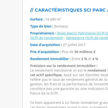
// CARACTÉRISTIQUES SCI PARC
Surface :
14 680 m²
Type de bien :
Bureaux
Propriétaire(s) :
Rivoli Avenir Patrimoine (SCPI
(SCPI de rendement)
,
Genepierre (SCPI de rend
Date d’acquisition :
27 juillet 2017
Prix d’acquisition :
Plus de
50 millions €
Rendement immobilier :
Entre
2 %
et
4 %
Précision sur le rendement immobilier :
Le rendement mentionné ici est le
rendement i
cet actif spécifique
, basé sur ses données loca
reflète pas le taux de rendement général de l
gestion, les frais et la performance de l’ensembl
constitue pas une garantie ou une indication f
future de la SCPI.
Ce bien appartient à un fonds immobilier gran
Les fonds immobiliers grand public acquièrent 