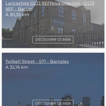
Lancashire OL13 9EFRoyaume-Uni - OL13
9EF - Bacup
À 30,35 km
DÉCOUVRIR CE BIEN
Twibell Street - S71 - Barnsley
À 32,16 km
DÉCOUVRIR CE BIEN