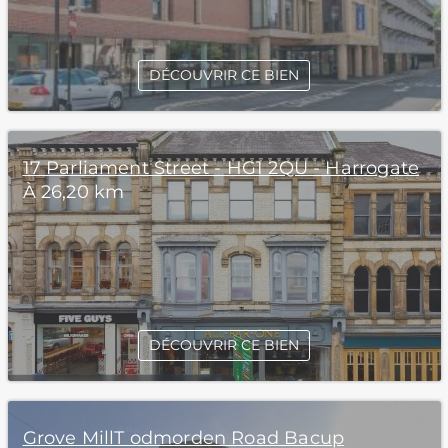
DÉCOUVRIR CE BIEN
17 Parliament Street - HG1 2QU - Harrogate
À 26,20 km
DÉCOUVRIR CE BIEN
Grove MillT odmorden Road Bacup