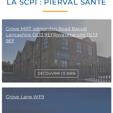
LA SCPI : PIERVAL SANTÉ
Grove MillT odmorden Road Bacup
Lancashire OL13 9EFRoyaume-Uni OL13
9EF
DÉCOUVRIR CE BIEN
Grove Lane WF9