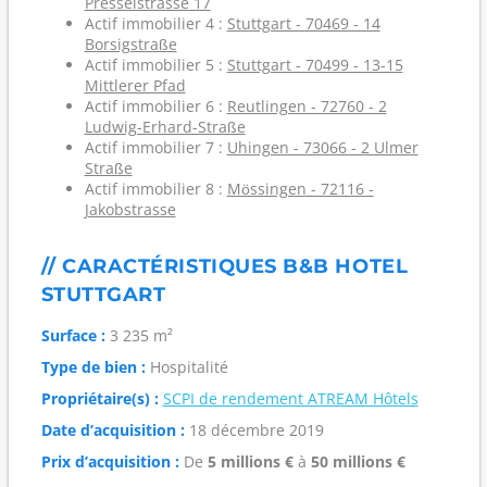
Presselstrasse 17
Actif immobilier 4 :
Stuttgart - 70469 - 14
Borsigstraße
Actif immobilier 5 :
Stuttgart - 70499 - 13-15
Mittlerer Pfad
Actif immobilier 6 :
Reutlingen - 72760 - 2
Ludwig-Erhard-Straße
Actif immobilier 7 :
Uhingen - 73066 - 2 Ulmer
Straße
Actif immobilier 8 :
Mössingen - 72116 -
Jakobstrasse
// CARACTÉRISTIQUES B&B HOTEL
STUTTGART
Surface :
3 235 m²
Type de bien :
Hospitalité
Propriétaire(s) :
SCPI de rendement ATREAM Hôtels
Date d’acquisition :
18 décembre 2019
Prix d’acquisition :
De
5 millions €
à
50 millions €