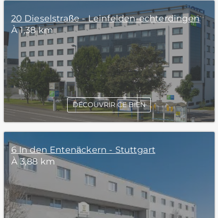
20 Dieselstraße - Leinfelden-echterdingen
À 1,38 km
DÉCOUVRIR CE BIEN
6 In den Entenäckern - Stuttgart
À 3,88 km