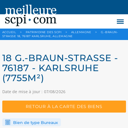
ACCUEIL
>
PATRIMOINE DES SCPI
>
ALLEMAGNE
>
G.-BRAUN-
STRASSE 18, 76187 KARLSRUHE, ALLEMAGNE
18 G.-BRAUN-STRASSE -
76187 - KARLSRUHE
(7755M²)
Date de mise à jour : 07/08/2026
RETOUR À LA CARTE DES BIENS
Bien de type Bureaux