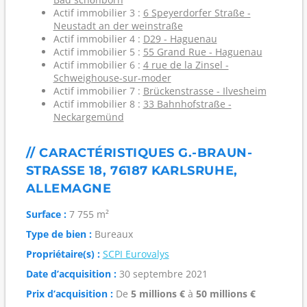
Actif immobilier 3 :
6 Speyerdorfer Straße -
Neustadt an der weinstraße
Actif immobilier 4 :
D29 - Haguenau
Actif immobilier 5 :
55 Grand Rue - Haguenau
Actif immobilier 6 :
4 rue de la Zinsel -
Schweighouse-sur-moder
Actif immobilier 7 :
Brückenstrasse - Ilvesheim
Actif immobilier 8 :
33 Bahnhofstraße -
Neckargemünd
// CARACTÉRISTIQUES G.-BRAUN-
STRASSE 18, 76187 KARLSRUHE, A
LLEMAGNE
Surface :
7 755 m²
Type de bien :
Bureaux
Propriétaire(s) :
SCPI Eurovalys
Date d’acquisition :
30 septembre 2021
Prix d’acquisition :
De
5 millions €
à
50 millions €