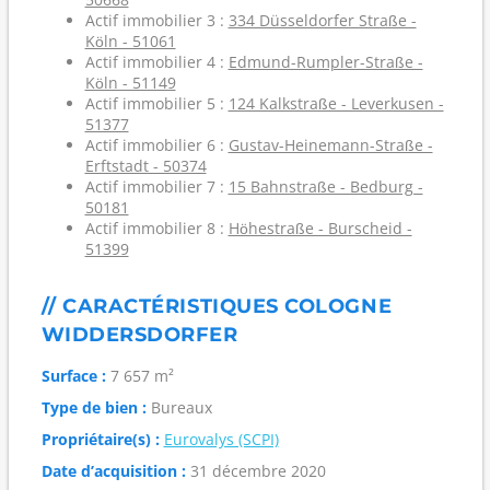
Actif immobilier 3 :
334 Düsseldorfer Straße -
Köln - 51061
Actif immobilier 4 :
Edmund-Rumpler-Straße -
Köln - 51149
Actif immobilier 5 :
124 Kalkstraße - Leverkusen -
51377
Actif immobilier 6 :
Gustav-Heinemann-Straße -
Erftstadt - 50374
Actif immobilier 7 :
15 Bahnstraße - Bedburg -
50181
Actif immobilier 8 :
Höhestraße - Burscheid -
51399
// CARACTÉRISTIQUES COLOGNE
WIDDERSDORFER
Surface :
7 657 m²
Type de bien :
Bureaux
Propriétaire(s) :
Eurovalys (SCPI)
Date d’acquisition :
31 décembre 2020