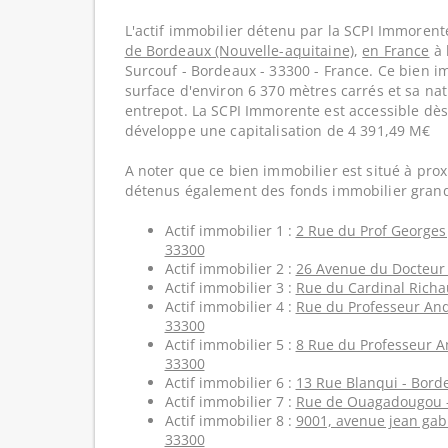
L'actif immobilier détenu par la SCPI Immorente
de Bordeaux (Nouvelle-aquitaine)
,
en France
à 
Surcouf - Bordeaux - 33300 - France. Ce bien 
surface d'environ 6 370 mètres carrés et sa nat
entrepot. La SCPI Immorente est accessible dè
développe une capitalisation de 4 391,49 M€
A noter que ce bien immobilier est situé à prox
détenus également des fonds immobilier grand
Actif immobilier 1 :
2 Rue du Prof Georges
33300
Actif immobilier 2 :
26 Avenue du Docteur 
Actif immobilier 3 :
Rue du Cardinal Richa
Actif immobilier 4 :
Rue du Professeur And
33300
Actif immobilier 5 :
8 Rue du Professeur An
33300
Actif immobilier 6 :
13 Rue Blanqui - Bord
Actif immobilier 7 :
Rue de Ouagadougou -
Actif immobilier 8 :
9001, avenue jean gab
33300