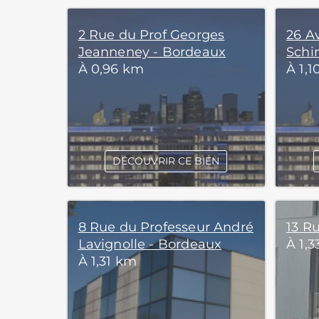
2 Rue du Prof Georges
26 A
Jeanneney - Bordeaux
Schi
À 0,96 km
À 1,
DÉCOUVRIR CE BIEN
8 Rue du Professeur André
13 R
Lavignolle - Bordeaux
À 1,
À 1,31 km