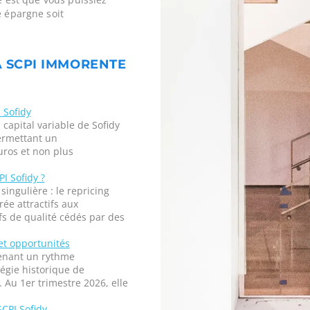
e épargne soit
A SCPI IMMORENTE
 Sofidy
 capital variable de Sofidy
ermettant un
ros et non plus
I Sofidy ?
ingulière : le repricing
ée attractifs aux
fs de qualité cédés par des
et opportunités
enant un rythme
tégie historique de
. Au 1er trimestre 2026, elle
SCPI Sofidy