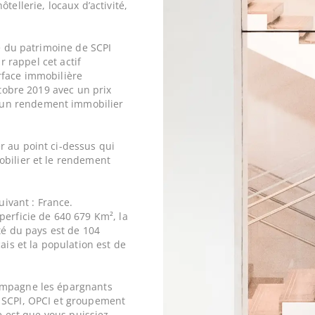
tellerie, locaux d’activité,
ie du patrimoine de SCPI
r rappel cet actif
rface immobilière
ctobre 2019 avec un prix
un rendement immobilier
r au point ci-dessus qui
obilier et le rendement
uivant : France.
perficie de 640 679 Km², la
ité du pays est de 104
ais et la population est de
ompagne les épargnants
 SCPI, OPCI et groupement
ne est que vous puissiez