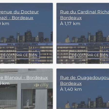
venue du Docteur
Rue du Cardinal Rich
nazi - Bordeaux
Bordeaux
10 km
À 1,17 km
DÉCOUVRIR CE BIEN
DÉCOUVRIR CE BIEN
ue Blanqui - Bordeaux
Rue de Ouagadougou
33 km
Bordeaux
À 1,40 km