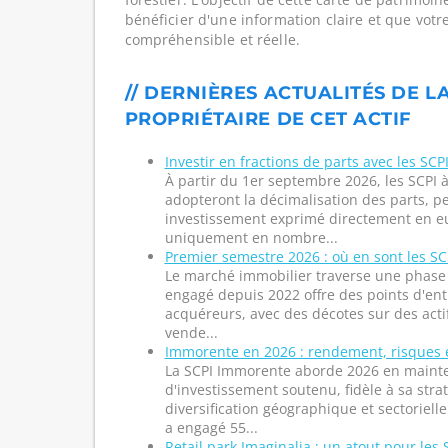
bénéficier d'une information claire et que votr
compréhensible et réelle.
// DERNIÈRES ACTUALITÉS DE L
PROPRIÉTAIRE DE CET ACTIF
Investir en fractions de parts avec les SCPI
À partir du 1er septembre 2026, les SCPI à
adopteront la décimalisation des parts, p
investissement exprimé directement en eu
uniquement en nombre...
Premier semestre 2026 : où en sont les SCP
Le marché immobilier traverse une phase s
engagé depuis 2022 offre des points d'entr
acquéreurs, avec des décotes sur des acti
vende...
Immorente en 2026 : rendement, risques 
La SCPI Immorente aborde 2026 en maint
d'investissement soutenu, fidèle à sa stra
diversification géographique et sectorielle
a engagé 55...
Retail park Imaginalia : un atout pour les 