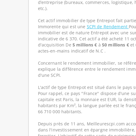
d’entreprise (bureaux, commerces, logistique, hô
etc.).
Cet actif immobilier de type Entrepot fait part
Immorente qui est une
SCPI de Rendement
Pou
immobilier est de nature Entrepot avec une su
indicative de 6 370. Cet actif a été acheté 11 o
d'acquisition De
5 millions €
à
50 millions €
et 
actes-en-mains indicatif de N.C .
Concernant le rendement immobilier, se référe
explique la différence entre le rendement imm
d'une SCPI.
L'actif de type Entrepot est situé dans le pays s
Pour rappel, ce pays "France" dispose d'une su
capitale est Paris, la monnaie est EUR, la dens
habitants par Km², la langue parlée est le franç
66 710 000 habitants.
Depuis près de 11 ans, Meilleurescpi.com acc
dans l'investissement en épargne immobilière,
forestier. L'objectif de cette carte de patrimoi