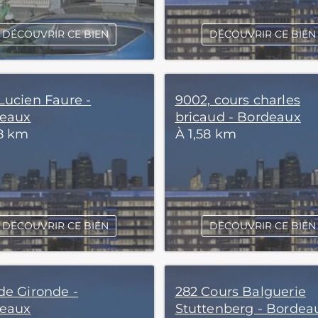
DÉCOUVRIR CE BIEN
DÉCOUVRIR CE BIEN
Lucien Faure -
9002, cours charles
eaux
bricaud - Bordeaux
58 km
À 1,58 km
DÉCOUVRIR CE BIEN
DÉCOUVRIR CE BIEN
de Gironde -
282 Cours Balguerie
eaux
Stuttenberg - Bordea