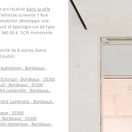
 est localisé
dans la ville
l’adresse suivante 1 Rue
immobilier développe une
ure et typologie est de type
s 340,00 €. SCPI Immorente
imité de 8 autres biens
 public.
 Jeanneney - Bordeaux -
Schinazi - Bordeaux - 33300
ud - Bordeaux - 33300
ré Lavignolle - Bordeaux -
dré Lavignolle - Bordeaux -
eaux - 33300
 Bordeaux - 33300
riel domergue - Bordeaux -