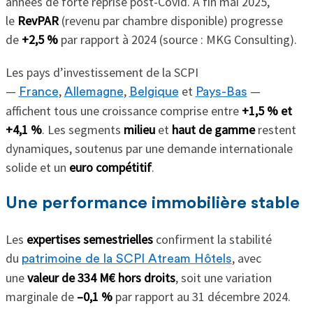
années de forte reprise post-Covid. À fin mai 2025,
le
RevPAR
(revenu par chambre disponible) progresse
de
+2,5 %
par rapport à 2024 (source : MKG Consulting).
Les pays d’investissement de la SCPI
—
,
,
et
—
France
Allemagne
Belgique
Pays-Bas
affichent tous une croissance comprise entre
+1,5 % et
+4,1 %
. Les segments
milieu
et
haut de gamme
restent
dynamiques, soutenus par une demande internationale
solide et un
euro compétitif
.
Une performance immobilière stable
Les
expertises semestrielles
confirment la stabilité
du
, avec
patrimoine de la SCPI Atream Hôtels
une
valeur de 334 M€ hors droits
, soit une variation
marginale de
–0,1 %
par rapport au 31 décembre 2024.