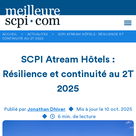
ACCUEIL
>
ACTUALITES
>
SCPI ATREAM HÔTELS : RÉSILIENCE ET
CONTINUITÉ AU 2T 2025
SCPI Atream Hôtels :
Résilience et continuité au 2T
2025
Publié par
Jonathan Dhiver
Mis à jour le 10 oct. 2025
6 min. de lecture