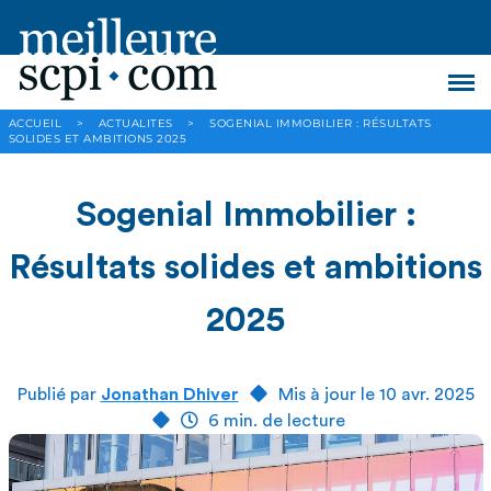
ACCUEIL
>
ACTUALITES
>
SOGENIAL IMMOBILIER : RÉSULTATS
SOLIDES ET AMBITIONS 2025
Sogenial Immobilier :
Résultats solides et ambitions
2025
Publié par
Jonathan Dhiver
Mis à jour le 10 avr. 2025
6 min. de lecture