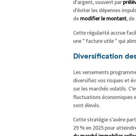
d'argent, souvent par
prélè
d'éviter les dépenses impul
de
modifier le montant
, de
Cette régularité accrue facil
une " facture utile " qui al
Diversification de
Les versements programmé
diversifiez vos risques et év
sur les marchés volatils. C'
fluctuations économiques et
sont élevés.
Cette stratégie s'avère par
29 % en 2025 pour atteindre 4
du marché immobilier collec