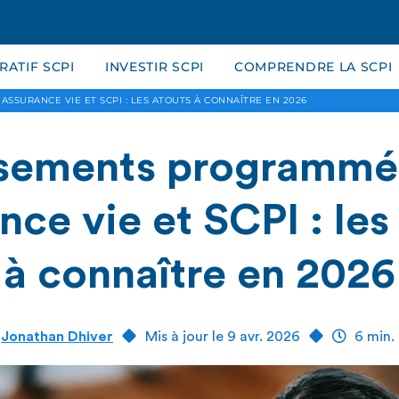
ATIF SCPI
INVESTIR SCPI
COMPRENDRE LA SCPI
SURANCE VIE ET SCPI : LES ATOUTS À CONNAÎTRE EN 2026
sements programmé
nce vie et SCPI : les
à connaître en 2026
r
Jonathan Dhiver
Mis à jour le 9 avr. 2026
6 min. 