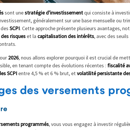
és
sont une
stratégie d'investissement
qui consiste à inves
'investissement, généralement sur une base mensuelle ou trim
 des
SCPI
. Cette approche présente plusieurs avantages, n
n des risques
et la
capitalisation des intérêts
, avec des seuils
ontrats.
pour
2026
, nous allons explorer pourquoi il est crucial de me
sible, en tenant compte des évolutions récentes :
fiscalité 
des SCPI
entre 4,5 % et 6 % brut, et
volatilité persistante d
ages des versements pr
ère
rsements programmés
, vous vous engagez à investir régu