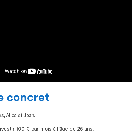
e concret
s, Alice et Jean.
estir 100 € par mois à l'âge de 25 ans.