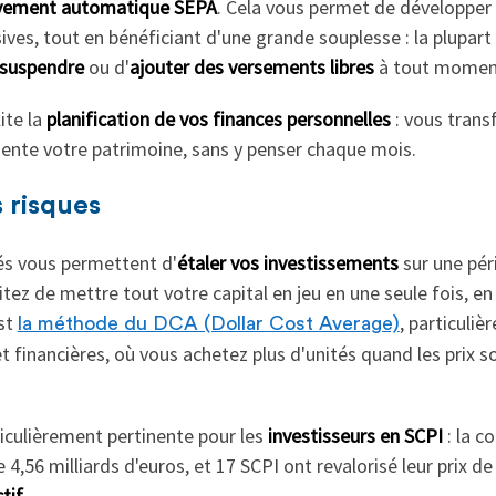
vement automatique SEPA
. Cela vous permet de développer u
sives, tout en bénéficiant d'une grande souplesse : la plupar
suspendre
ou d'
ajouter des versements libres
à tout moment 
ite la
planification de vos finances personnelles
: vous trans
imente votre patrimoine, sans y penser chaque mois.
s risques
s vous permettent d'
étaler vos investissements
sur une péri
itez de mettre tout votre capital en jeu en une seule fois, en 
est
, particuli
la méthode du DCA (Dollar Cost Average)
 financières, où vous achetez plus d'unités quand les prix s
ticulièrement pertinente pour les
investisseurs en SCPI
: la c
,56 milliards d'euros, et 17 SCPI ont revalorisé leur prix de p
tif
.