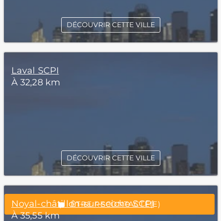
DÉCOUVRIR CETTE VILLE
Laval SCPI
À 32,28 km
*Champs obligatoires
DÉCOUVRIR CETTE VILLE
“Excellent”, 165 avis
Noyal-châtillon-sur-seiche SCPI
ÊTRE RECONTACTÉ(E)
À 35,55 km