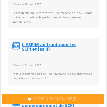
Publiée le 28 sept. 2017
Les résultats du 2e trimestre sur le marché de la SCPI sont
solides en matière de performances financières et
immobilières....
L'ASPIM au front pour les
SCPI et les IFI
Publiée le 11 sept. 2017
*Champs obligatoires
Face à la réforme de l’ISF, l’ASPIM invite le gouvernement à
revoir le cas des fonds d’in...
“Excellent”, 165 avis
ÊTRE RECONTACTÉ(E)
Actualités 2026 sur le
démembrement de SCPI