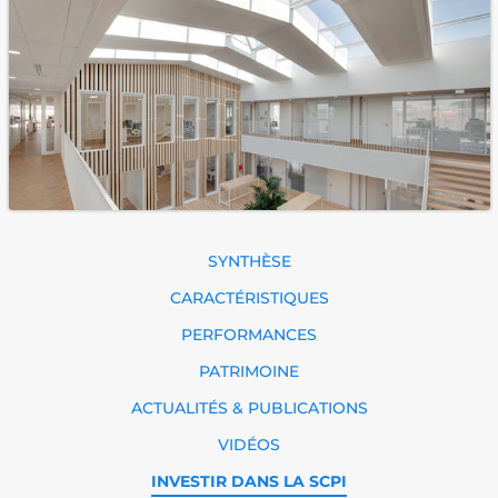
SYNTHÈSE
CARACTÉRISTIQUES
PERFORMANCES
PATRIMOINE
ACTUALITÉS & PUBLICATIONS
VIDÉOS
INVESTIR DANS LA SCPI