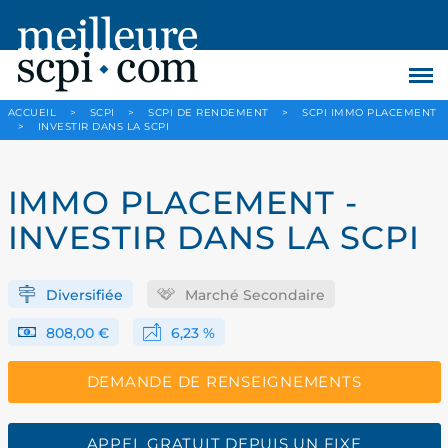
ACCUEIL
>
SCPI
>
SCPI DE RENDEMENT
>
SCPI IMMO PLACEMENT
>
INVESTIR DANS LA SCPI
IMMO PLACEMENT -
INVESTIR DANS LA SCPI
Diversifiée
Marché Secondaire
808,00 €
6,23 %
DEMANDE DE RENSEIGNEMENTS
APPEL GRATUIT DEPUIS UN FIXE