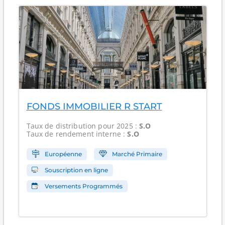
FONDS IMMOBILIER R START
Taux de distribution
pour 2025 :
S.O
Taux de rendement interne
:
S.O
Européenne
Marché Primaire
Souscription en ligne
Versements Programmés