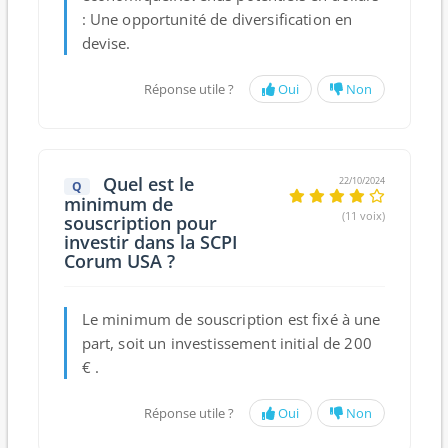
:
Une opportunité de diversification en
devise.
Réponse utile ?
Oui
Non
Quel est le
22/10/2024
Q
minimum de
(11 voix)
souscription pour
investir dans la SCPI
Corum USA ?
Le minimum de souscription est fixé à une
part, soit un investissement initial de 200
€ .
Réponse utile ?
Oui
Non