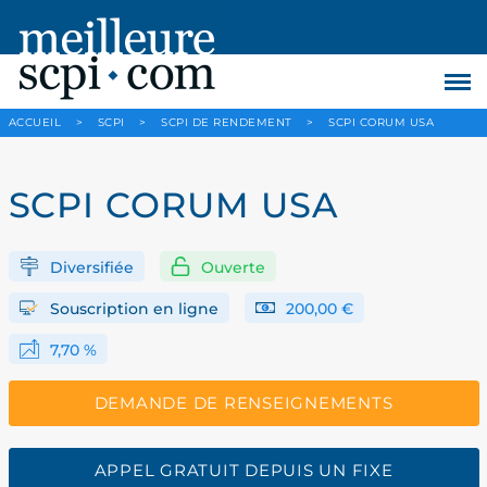
ACCUEIL
>
SCPI
>
SCPI DE RENDEMENT
>
SCPI CORUM USA
SCPI CORUM USA
Diversifiée
Ouverte
Souscription en ligne
200,00 €
7,70 %
DEMANDE DE RENSEIGNEMENTS
APPEL GRATUIT DEPUIS UN FIXE