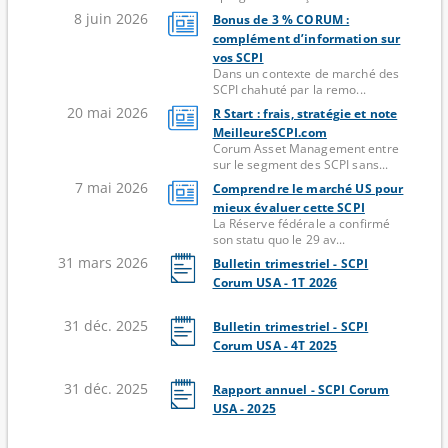
8 juin 2026
Bonus de 3 % CORUM :
complément d’information sur
vos SCPI
Dans un contexte de marché des
SCPI chahuté par la remo...
20 mai 2026
R Start : frais, stratégie et note
MeilleureSCPI.com
Corum Asset Management entre
sur le segment des SCPI sans...
7 mai 2026
Comprendre le marché US pour
mieux évaluer cette SCPI
La Réserve fédérale a confirmé
son statu quo le 29 av...
31 mars 2026
Bulletin trimestriel - SCPI
Corum USA - 1T 2026
31 déc. 2025
Bulletin trimestriel - SCPI
Corum USA - 4T 2025
31 déc. 2025
Rapport annuel - SCPI Corum
USA - 2025