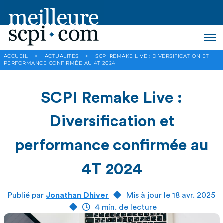
ACCUEIL
>
ACTUALITES
>
SCPI REMAKE LIVE : DIVERSIFICATION ET
PERFORMANCE CONFIRMÉE AU 4T 2024
SCPI Remake Live :
Diversification et
performance confirmée au
4T 2024
Publié par
Jonathan Dhiver
Mis à jour le 18 avr. 2025
4 min. de lecture