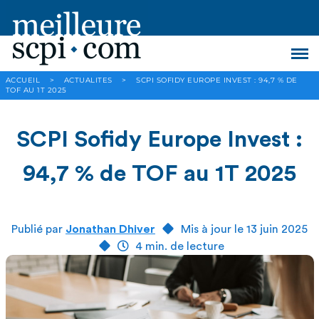
ACCUEIL
>
ACTUALITES
>
SCPI SOFIDY EUROPE INVEST : 94,7 % DE
TOF AU 1T 2025
SCPI Sofidy Europe Invest :
94,7 % de TOF au 1T 2025
Publié par
Jonathan Dhiver
Mis à jour le 13 juin 2025
4 min. de lecture