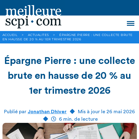
ACCUEIL
>
ACTUALITES
>
ÉPARGNE PIERRE : UNE COLLECTE BRUTE
EN HAUSSE DE 20 % AU 1ER TRIMESTRE 2026
Épargne Pierre : une collecte
brute en hausse de 20 % au
1er trimestre 2026
Publié par
Jonathan Dhiver
Mis à jour le 26 mai 2026
6 min. de lecture