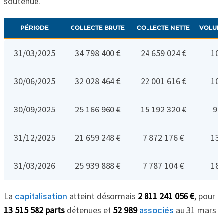
soutenue.
PÉRIODE
COLLECTE BRUTE
COLLECTE NETTE
VOLUM
31/03/2025
34 798 400 €
24 659 024 €
10
30/06/2025
32 028 464 €
22 001 616 €
10
30/09/2025
25 166 960 €
15 192 320 €
9 
31/12/2025
21 659 248 €
7 872 176 €
13
31/03/2026
25 939 888 €
7 787 104 €
18
La
atteint désormais
2 811 241 056 €
, pour
capitalisation
13 515 582 parts
détenues et
52 989
au 31 mars
associés