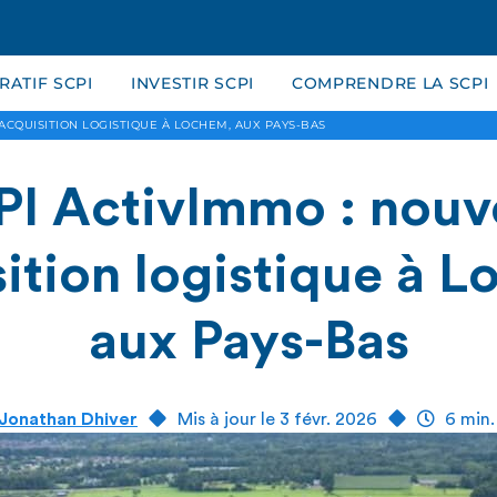
ATIF SCPI
INVESTIR SCPI
COMPRENDRE LA SCPI
ACQUISITION LOGISTIQUE À LOCHEM, AUX PAYS-BAS
I ActivImmo : nouv
ition logistique à 
aux Pays-Bas
Jonathan Dhiver
Mis à jour le 3 févr. 2026
6 min.