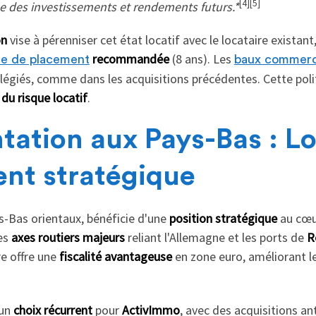
[4][5]
le des investissements et rendements futurs.*
on
vise à pérenniser cet état locatif avec le locataire existant
recommandée
(8 ans). Les
e de placement
baux commerc
vilégiés, comme dans les acquisitions précédentes. Cette poli
 du risque locatif
.
tation aux Pays-Bas : L
nt stratégique
-Bas orientaux, bénéficie d'une
position stratégique
au cœur
des
axes routiers majeurs
reliant l'Allemagne et les ports de
R
e offre une
fiscalité avantageuse
en zone euro, améliorant l
 un
choix récurrent
pour
ActivImmo
, avec des acquisitions 