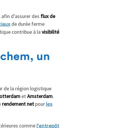
, afin d'assurer des
flux de
de durée ferme
iaux
tique contribue à la
visibilité
ochem, un
 de la région logistique
otterdam
et
Amsterdam
.
e
rendement net
pour
les
antérieures comme
l'entrepôt