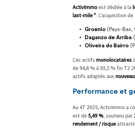
ActivImmo
est dédiée à la
l
last-mile "
. L'acquisition d
Groenlo
(Pays-Bas, 
Daganzo de Arriba
(
Oliveira do Bairro
(P
Ces actifs
monolocataires
de 94,8 % à 93,3 % fin T2 
actifs adaptés aux
nouveaux
Performance et ge
Au 4T 2025, ActivImmo a co
est de
5,49 %
, soutenu par
rendement / risque
attracti