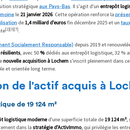
sition stratégique
. Il s'agit d'un
entrepôt logi
aux Pays-Bas
le
21 janvier 2026
. Cette opération renforce la
imoine
prése
de
1,4 milliard d'euros
fin décembre 2025 et un
lisation
tau
[2][3][7]
ate
.
depuis 2019 et renouvelé
ement Socialement Responsable)
résilients
, avec 50
%
dédiés aux entrepôt logistique, 32 % au
e
nouvelle acquisition à Lochem
s'inscrit pleinement dans ce
le et orientée long terme.
n de l'actif acquis à L
tique de 19 124 m²
ôt logistique moderne
d'une superficie totale de
19 124 m²
,
itement dans la
stratégie d'ActivImmo
, qui privilégie les ent