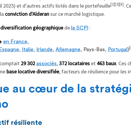
[2][3][6]
l 2025) et d'autres actifs listés dans le portefeuille
. C
 la
conviction d'Alderan
sur ce marché logistique.
a
diversification géographique
de
:
la SCPI
e
en France
,
[
Espagne
,
Italie
,
Irlande
,
Allemagne
, Pays-Bas,
Portugal
)
 comptait
29 302
,
372 locataires
et
463 baux
. Ces 
associés
une
base locative diversifiée
, facteurs de résilience pour les i
ue au cœur de la stratég
mo
tif résiliente