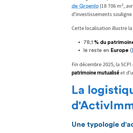
(18 706 m², avri
de Groenlo
d'investissements souligne
Cette localisation illustre l
78,1
% du patrimoin
le reste en
Europe
(
Fin décembre 2025, la SCPI
patrimoine mutualisé
et d'
La logistiq
d'ActivIm
Une typologie d'ac