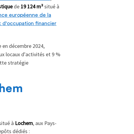
stique
de
19 124 m²
situé à
nce européenne de la
x d'occupation financier
e en décembre 2024,
x locaux d'activités et 9 %
tte stratégie
ochem
 situé à
Lochem
, aux Pays-
repôts dédiés :