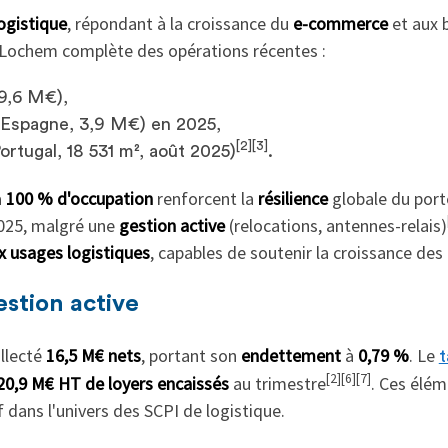
ogistique
, répondant à la croissance du
e-commerce
et aux 
e Lochem complète des opérations récentes :
9,6 M€),
Espagne, 3,9 M€) en 2025,
[2][3]
ortugal, 18 531 m², août 2025)
.
à
100 % d'occupation
renforcent la
résilience
globale du port
2025, malgré une
gestion active
(relocations, antennes-relais)
 usages logistiques
, capables de soutenir la croissance des 
stion active
llecté
16,5 M€ nets
, portant son
endettement
à
0,79 %
. Le
t
[2][6][7]
20,9 M€ HT de loyers encaissés
au trimestre
. Ces élém
f dans l'univers des SCPI de logistique.