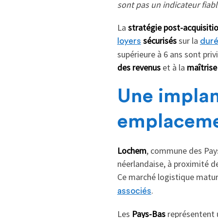
sont pas un indicateur fiab
La
stratégie post-acquisiti
sécurisés
sur la
loyers
duré
supérieure à 6 ans sont pri
des revenus
et à la
maîtrise
Une implan
emplaceme
Lochem
, commune des Pays
néerlandaise, à proximité 
Ce marché logistique matur
.
associés
Les
Pays-Bas
représentent