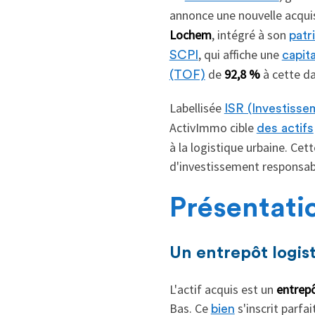
annonce une nouvelle acqui
Lochem
, intégré à son
patr
, qui affiche une
SCPI
capita
de
92,8 %
à cette d
(TOF)
Labellisée
ISR (Investiss
ActivImmo cible
des actifs
à la logistique urbaine. Cett
d'investissement responsab
Présentatio
Un entrepôt logis
L'actif acquis est un
entrep
Bas. Ce
s'inscrit parfa
bien