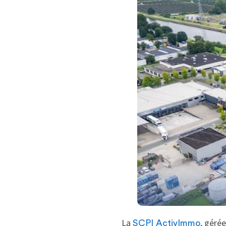
La
, géré
SCPI ActivImmo