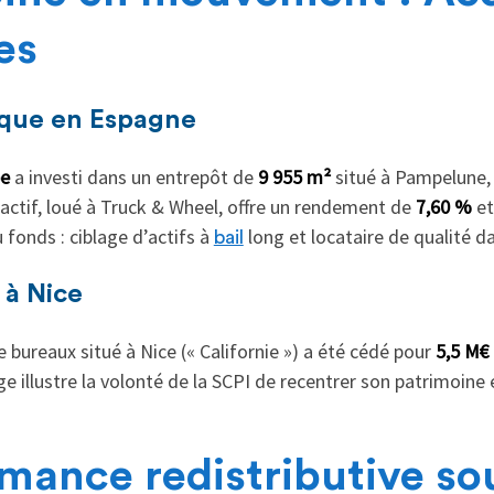
es
tique en Espagne
pe
a investi dans un entrepôt de
9 955 m²
situé à Pampelune,
 actif, loué à Truck & Wheel, offre un rendement de
7,60 %
et
 fonds : ciblage d’actifs à
long et locataire de qualité 
bail
 à Nice
 bureaux situé à Nice (« Californie ») a été cédé pour
5,5 M€
age illustre la volonté de la SCPI de recentrer son patrimoine
mance redistributive s