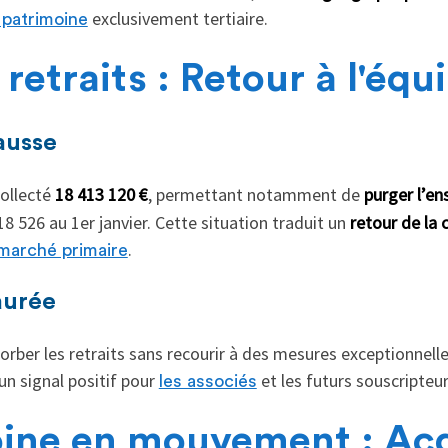
exclusivement tertiaire.
 patrimoine
retraits : Retour à l'équi
ausse
ollecté
18 413 120 €
, permettant notamment de
purger l’en
 18 526 au 1er janvier. Cette situation traduit un
retour de la 
.
marché primaire
aurée
orber les retraits sans recourir à des mesures exceptionnell
un signal positif pour
et les futurs souscripteur
les associés
ine en mouvement : Acq