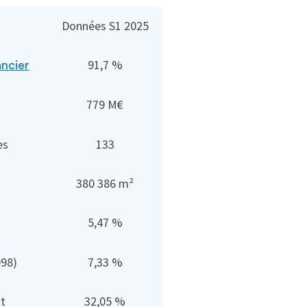
Données S1 2025
91,7 %
ancier
779 M€
es
133
380 386 m²
5,47 %
998)
7,33 %
t
32,05 %