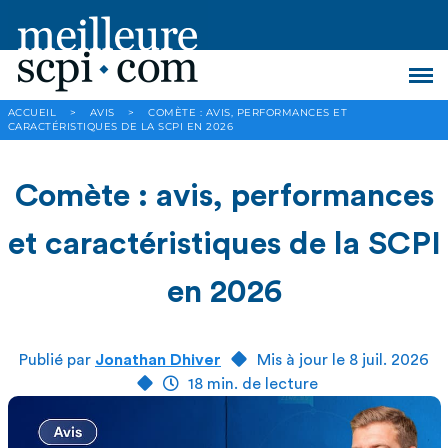
ACCUEIL
>
AVIS
>
COMÈTE : AVIS, PERFORMANCES ET
CARACTÉRISTIQUES DE LA SCPI EN 2026
Comète : avis, performances
et caractéristiques de la SCPI
en 2026
Publié par
Jonathan Dhiver
Mis à jour le 8 juil. 2026
18 min. de lecture