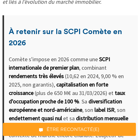
et liés à l'évolution du marché immobilier.
À retenir sur la SCPI Comète en
2026
Comète s'impose en 2026 comme une
SCPI
internationale de premier plan
, combinant
rendements très élevés
(10,62 en 2024, 9,00 % en
2025, non garantis),
capitalisation en forte
*Champs obligatoires
croissance
(plus de 650 M€ au 31/03/2026) et
taux
d'occupation proche de 100 %
. Sa
diversification
européenne et nord-américaine
, son
label ISR
, son
endettement quasi nul
et sa
distribution mensuelle
“Excellent”, 165 avis
en font un véhicule particulièrement robuste dans un
ÊTRE RECONTACTÉ(E)
contexte de marché encore chahuté. L'objectif de