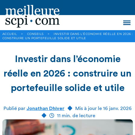
ACCUEIL
>
CONSEILS
>
INVESTIR DANS L’ÉCONOMIE RÉELLE EN 2026 :
CONSTRUIRE UN PORTEFEUILLE SOLIDE ET UTILE
Investir dans l’économie
réelle en 2026 : construire un
portefeuille solide et utile
Publié par
Jonathan Dhiver
Mis à jour le 16 janv. 2026
11 min. de lecture