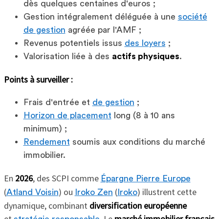
dès quelques centaines d'euros ;
Gestion intégralement déléguée à une
société
de gestion
agréée par l'AMF ;
Revenus potentiels issus
des loyers
;
Valorisation liée à des
actifs physiques
.
Points à surveiller :
Frais d'entrée et
de gestion
;
Horizon de placement
long (8 à 10 ans
minimum) ;
Rendement
soumis aux conditions du marché
immobilier.
En
2026
, des SCPI comme
Épargne Pierre Europe
(
) ou
(
) illustrent cette
Atland Voisin
Iroko Zen
Iroko
dynamique, combinant
diversification européenne
et
. Le
marché immobilier français
stratégie responsable