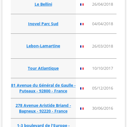
7
Le Bellini
26/04/2018
13
Inovel Parc Sud
04/04/2018
17
Lebon-Lamartine
26/03/2018
9
Tour Atlantique
10/10/2017
81 Avenue du Général de Gaulle -
1
05/12/2016
Puteaux - 92800 - France
278 Avenue Aristide Briand -
10
30/06/2016
Bagneux - 92220 - France
1-3 boulevard de l'Europe -
15