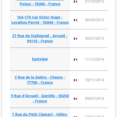
21/10/2015
Poissy - 78300 - France
164-174 rue Victor Hugo -
4
30/09/2015
Levallois-Perret - 92044 - France
27 Rue de Stalingrad - Arcueil -
9
30/07/2015
94110 - France
26
Eastview
11/12/2014
3 Rue de la Galmy - Chessy -
9
18/11/2014
77700 - France
9 Rue d'Arcueil - Gentilly - 94250
9
09/07/2014
- France
1 Rue du Petit Clamart - Vélizy-
10
17/06/2014