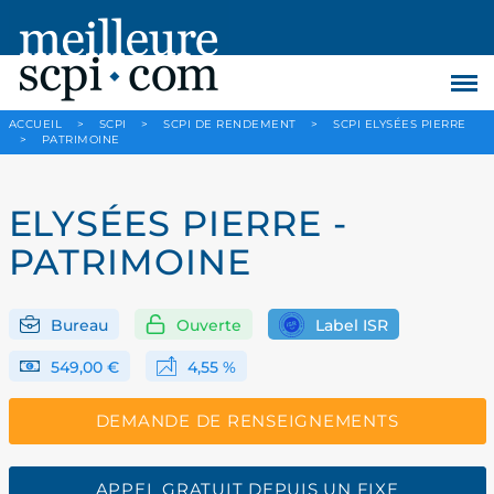
ACCUEIL
>
SCPI
>
SCPI DE RENDEMENT
>
SCPI ELYSÉES PIERRE
>
PATRIMOINE
ELYSÉES PIERRE -
PATRIMOINE
Bureau
Ouverte
Label ISR
549,00 €
4,55 %
DEMANDE DE RENSEIGNEMENTS
APPEL GRATUIT DEPUIS UN FIXE