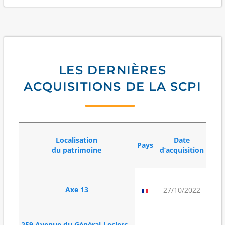
LES DERNIÈRES
ACQUISITIONS DE LA SCPI
Localisation
Date
Pays
Sur
du patrimoine
d’acquisition
16
Axe 13
27/10/2022
259 Avenue du Général-Leclerc -