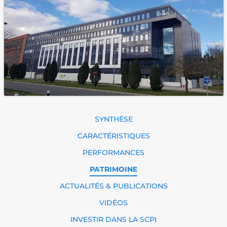
SYNTHÈSE
CARACTÉRISTIQUES
PERFORMANCES
PATRIMOINE
ACTUALITÉS & PUBLICATIONS
VIDÉOS
INVESTIR DANS LA SCPI