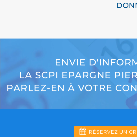
DONN
ENVIE D'INFOR
LA SCPI EPARGNE PIE
PARLEZ-EN À VOTRE CON
RÉSERVEZ UN CR