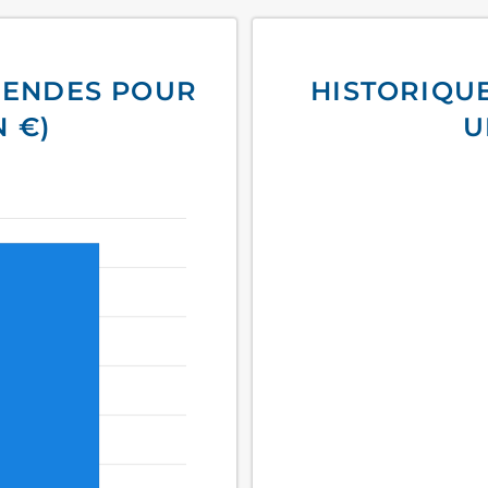
DENDES POUR
HISTORIQU
N €)
U