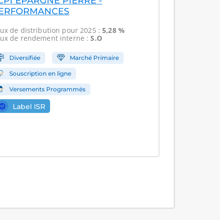
CPI EPARGNE PIERRE -
ERFORMANCES
ux de distribution
pour 2025 :
5,28 %
ux de rendement interne
:
S.O
Diversifiée
Marché Primaire
Souscription en ligne
Versements Programmés
Label ISR