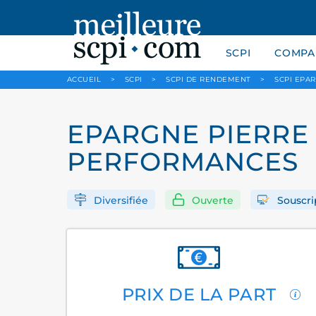
SCPI
COMPAR
ACCUEIL
>
SCPI
>
SCPI DE RENDEMENT
>
SCPI EPA
EPARGNE PIERRE 
PERFORMANCES
Diversifiée
Ouverte
Souscri
PRIX DE LA PART