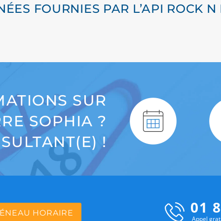
ÉES FOURNIES PAR L’API ROCK N
MATIONS SUR
RRE SOPHIA ?
SULTANT(E) !
01 8
ÉNEAU HORAIRE
Appel grat