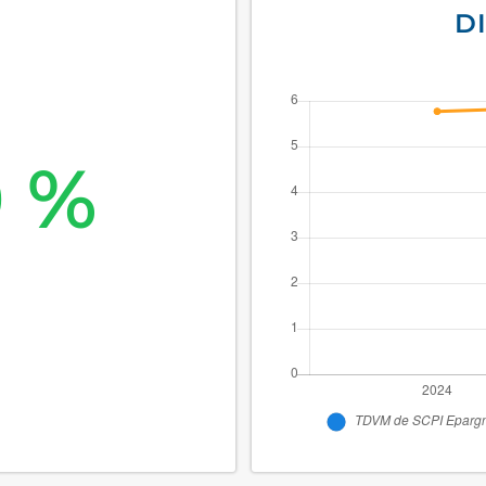
D
0 %