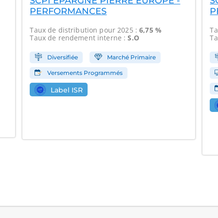
SCPI EPARGNE PIERRE EUROPE -
S
PERFORMANCES
P
Taux de distribution
pour 2025 :
6,75 %
Ta
Taux de rendement interne
:
S.O
Ta
Diversifiée
Marché Primaire
Versements Programmés
Label ISR