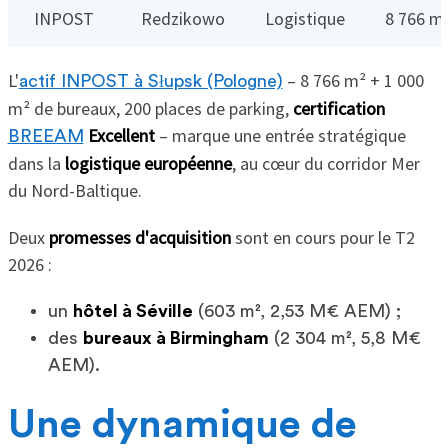
INPOST
Redzikowo
Logistique
8 766 m
L'
– 8 766 m² + 1 000
actif INPOST à Słupsk (Pologne)
m² de bureaux, 200 places de parking,
certification
Excellent
– marque une entrée stratégique
BREEAM
dans la
logistique européenne
, au cœur du corridor Mer
du Nord-Baltique.
Deux
promesses d'acquisition
sont en cours pour le T2
2026 :
un
hôtel à Séville
(603 m², 2,53 M€ AEM) ;
des
bureaux à Birmingham
(2 304 m², 5,8 M€
AEM).
Une dynamique de