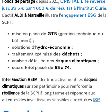
Fonds de partage
depuis 2021,
CRISTAL Life reverse
.
jusqu'à 5 € par 1 000 € de résultat à l'Institut Curie
L'actif
ALDI à Marseille
illustre l'
de la
engagement ESG
SCPI :
mise en place de
GTB
(gestion technique du
bâtiment) ;
solutions d'
hydro-économie
;
traitement optimisé des
déchets
;
analyse détaillée des
risques climatiques
;
score ESG passé de
63 à 74
.
Inter Gestion REIM
identifie activement les
risques
climatiques
sur son patrimoine pour renforcer la
résilience
de la SCPI à long terme et répondre aux
attentes des investisseurs sensibles aux critères
.
ISR