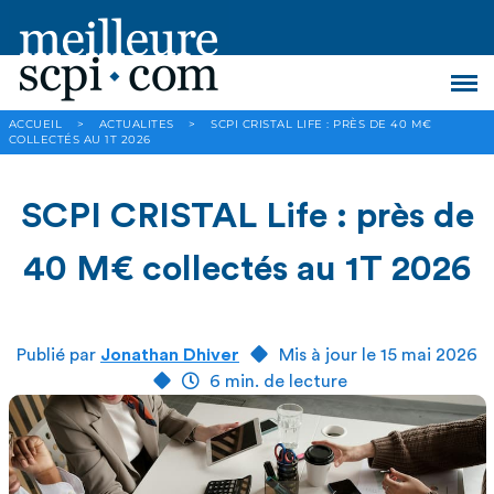
ACCUEIL
>
ACTUALITES
>
SCPI CRISTAL LIFE : PRÈS DE 40 M€
COLLECTÉS AU 1T 2026
SCPI CRISTAL Life : près de
40 M€ collectés au 1T 2026
Publié par
Jonathan Dhiver
Mis à jour le 15 mai 2026
6 min. de lecture