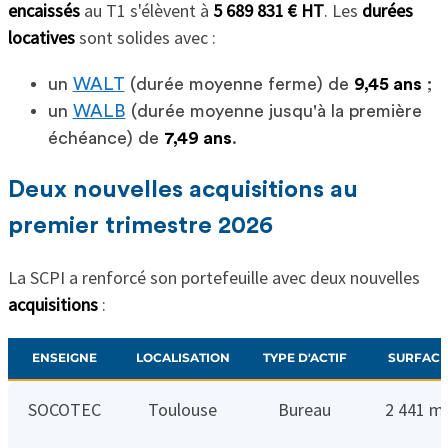
encaissés
au T1 s'élèvent à
5 689 831 € HT
. Les
durées
locatives
sont solides avec :
un
WALT
(durée moyenne ferme) de
9,45 ans
;
un
WALB
(durée moyenne jusqu'à la première
échéance) de
7,49 ans
.
Deux nouvelles acquisitions au
premier trimestre 2026
La SCPI a renforcé son portefeuille avec deux nouvelles
acquisitions
:
ENSEIGNE
LOCALISATION
TYPE D'ACTIF
SURFACE
SOCOTEC
Toulouse
Bureau
2 441 m