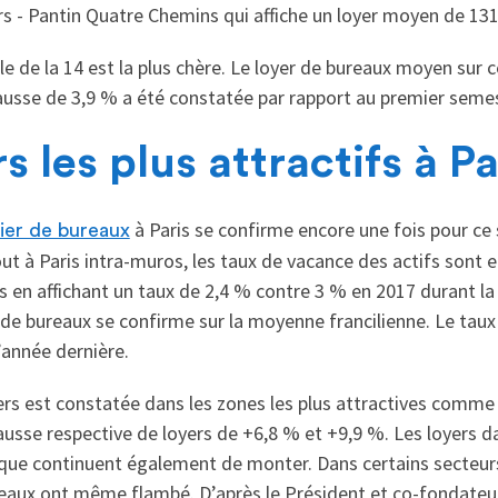
iers - Pantin Quatre Chemins qui affiche un loyer moyen de 13
elle de la 14 est la plus chère. Le loyer de bureaux moyen sur 
ausse de 3,9 % a été constatée par rapport au premier seme
s les plus attractifs à Pa
à Paris se confirme encore une fois pour c
ier de bureaux
t à Paris intra-muros, les taux de vacance des actifs sont en
rds en affichant un taux de 2,4 % contre 3 % en 2017 durant 
e bureaux se confirme sur la moyenne francilienne. Le taux 
l’année dernière.
rs est constatée dans les zones les plus attractives comme
usse respective de loyers de +6,8 % et +9,9 %. Les loyers d
que continuent également de monter. Dans certains secteu
bureaux ont même flambé. D’après le Président et co-fondate