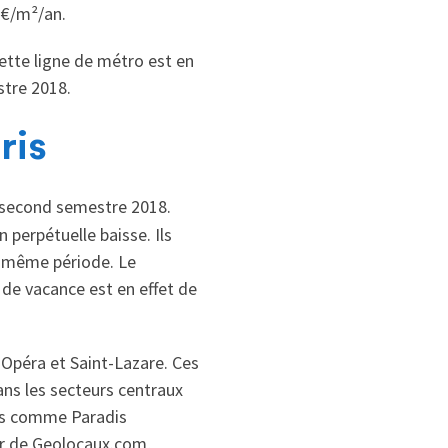
1€/m²/an.
cette ligne de métro est en
stre 2018.
ris
e second semestre 2018.
 perpétuelle baisse. Ils
la même période. Le
de vacance est en effet de
 Opéra et Saint-Lazare. Ces
ans les secteurs centraux
rs comme Paradis
ur de Geolocaux.com,