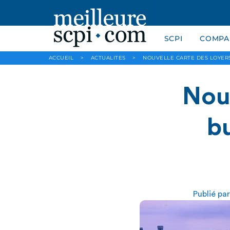
SCPI
COMPAR
ACCUEIL
>
ACTUALITES
>
NOUVELLE CARTE DES LOYERS
Nouv
bu
Publié pa