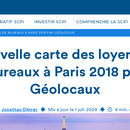
ATIF SCPI
INVESTIR SCPI
COMPRENDRE LA SCPI
 DE BUREAUX À PARIS 2018 PAR GÉOLOCAUX
elle carte des loye
reaux à Paris 2018 
Géolocaux
r
Jonathan Dhiver
Mis à jour le 1 juil. 2024
4 min. 