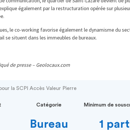
e communication, le quartier de Saint-Lazare devient de plus 
’explique également par la restructuration opérée sur plusie
e.
ques, le co-working favorise également le dynamisme du sect
il se situent dans les immeubles de bureaux.
ué de presse – Geolocaux.com
pour la SCPI Accès Valeur Pierre
t
Catégorie
Minimum de souscr
Bureau
1 part