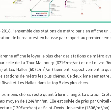
2018, l’ensemble des stations de métro parisien affiche un
tion de bureaux est en hausse par rapport au premier semes
Varenne affiche le loyer le plus cher des stations de métro a
 par celle de La Tour Maubourg (621€/m²/an) et de Louvre Riv
) et Les Halles (607€/m²/an) tiennent respectivement la qu
s stations de métro les plus chères. Ce deuxième semestre 
 Rivoli et Les Halles dans le top 5 des plus chers.
es moins chères reste quant à lui inchangé. La station Crétei
aux moyen de 124€/m²/an. Elle est suivie de près par Créteil 
fecture (130€/m²/an) et Saint-Denis Université (130€/m²/an).