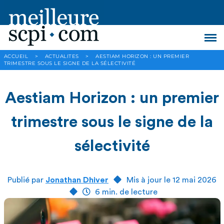
ACCUEIL
>
ACTUALITES
>
AESTIAM HORIZON : UN PREMIER
TRIMESTRE SOUS LE SIGNE DE LA SÉLECTIVITÉ
Aestiam Horizon : un premier
trimestre sous le signe de la
sélectivité
Publié par
Jonathan Dhiver
Mis à jour le 12 mai 2026
6 min. de lecture