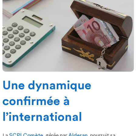
Une dynamique
confirmée à
l’international
La
, gérée par
, poursuit sa
SCPI Comète
Alderan