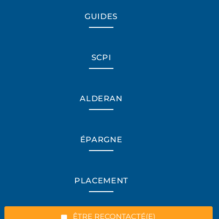
GUIDES
SCPI
ALDERAN
ÉPARGNE
*Champs obligatoires
PLACEMENT
“Excellent”, 165 avis
ÊTRE RECONTACTÉ(E)