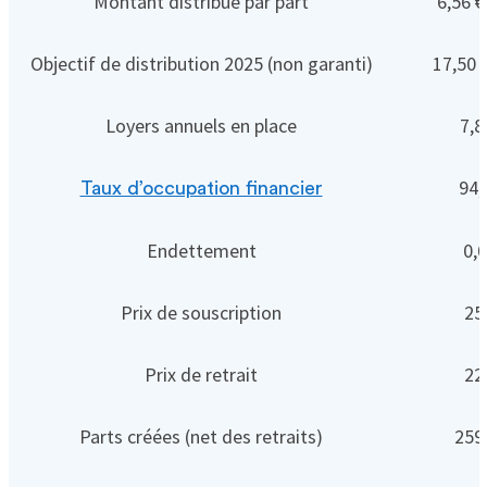
Montant distribué par part
6,56 €
Objectif de distribution 2025 (non garanti)
17,50 €
Loyers annuels en place
7,8
94,
Taux d’occupation financier
Endettement
0,
Prix de souscription
25
Prix de retrait
22
Parts créées (net des retraits)
259