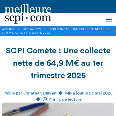
ACCUEIL
>
ACTUALITES
>
SCPI COMÈTE : UNE COLLECTE NETTE DE
64,9 M€ AU 1ER TRIMESTRE 2025
SCPI Comète : Une collecte
nette de 64,9 M€ au 1er
trimestre 2025
Publié par
Jonathan Dhiver
Mis à jour le 23 mai 2025
4 min. de lecture