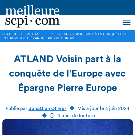
ACCUEIL
>
ACTUALITES
>
ATLAND VOISIN PART À LA CONQUÊTE DE
L’EUROPE AVEC ÉPARGNE PIERRE EUROPE
ATLAND Voisin part à la
conquête de l’Europe avec
Épargne Pierre Europe
Publié par
Jonathan Dhiver
Mis à jour le 3 juin 2024
4 min. de lecture