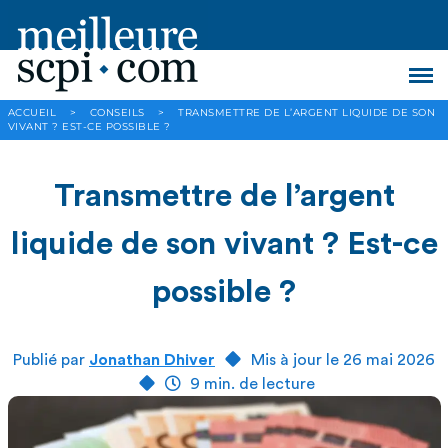
ACCUEIL
>
CONSEILS
>
TRANSMETTRE DE L’ARGENT LIQUIDE DE SON
VIVANT ? EST-CE POSSIBLE ?
Transmettre de l’argent
liquide de son vivant ? Est-ce
possible ?
Publié par
Jonathan Dhiver
Mis à jour le 26 mai 2026
9 min. de lecture