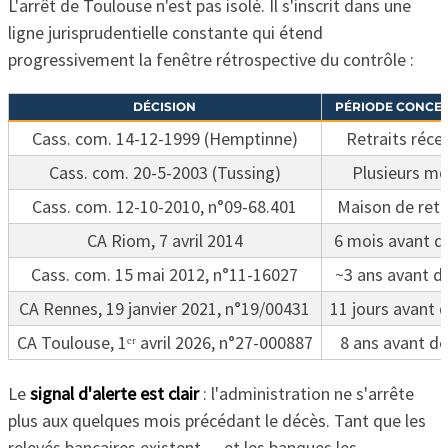
L'arrêt de Toulouse n'est pas isolé. Il s'inscrit dans une
ligne jurisprudentielle constante qui étend
progressivement la fenêtre rétrospective du contrôle :
DÉCISION
PÉRIODE CONCE
Cass. com. 14-12-1999 (Hemptinne)
Retraits réce
Cass. com. 20-5-2003 (Tussing)
Plusieurs mo
Cass. com. 12-10-2010, n°09-68.401
Maison de retr
CA Riom, 7 avril 2014
6 mois avant d
Cass. com. 15 mai 2012, n°11-16027
~3 ans avant d
CA Rennes, 19 janvier 2021, n°19/00431
11 jours avant 
CA Toulouse, 1ᵉʳ avril 2026, n°27-000887
8 ans avant d
Le
signal d'alerte est clair
: l'administration ne s'arrête
plus aux quelques mois précédant le décès. Tant que les
relevés bancaires existent — et les banques les