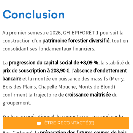
Conclusion
Au premier semestre 2026, GFI EPIFORÊT 1 poursuit la
construction d'un
patrimoine forestier diversifié
, tout en
consolidant ses fondamentaux financiers.
La
progression du capital social de +8,09 %
, la stabilité du
prix de souscription à 208,90 €
, l'
absence d'endettement
bancaire
et la montée en puissance des massifs (Merry,
*Champs obligatoires
Bois des Plains, Chapelle Mouche, Monts de Blond)
confirment la trajectoire de
croissance maîtrisée
du
groupement.
Sur le plan opérationnel, le semestre est marqué par le
“Excellent”, 165 avis
ÊTRE RECONTACTÉ(E)
suivi des reboisements
(dont Merry, soutenu par le Label
Bas-Carbone), la
préparation des futures coupes de bois