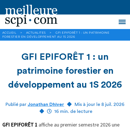
ACCUEIL
>
ACTUALITES
>
GFI EPIFORÊT 1 : UN PATRIMOINE
FORESTIER EN DÉVELOPPEMENT AU 1S 2026
GFI EPIFORÊT 1 : un
patrimoine forestier en
développement au 1S 2026
Publié par
Jonathan Dhiver
Mis à jour le 8 juil. 2026
16 min. de lecture
GFI EPIFORÊT 1
affiche au premier semestre 2026 une