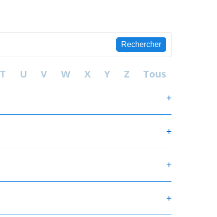
Rechercher
T
U
V
W
X
Y
Z
Tous
+
+
+
+