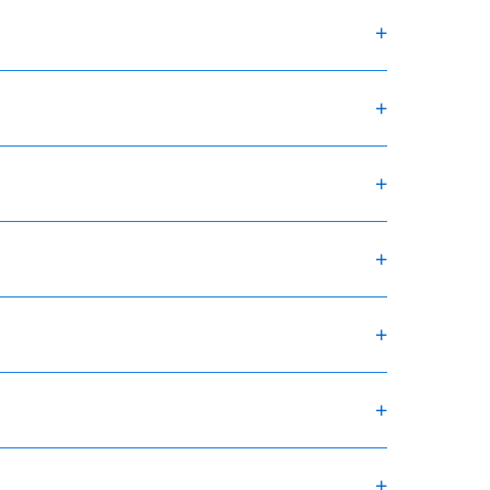
+
+
+
+
+
+
+