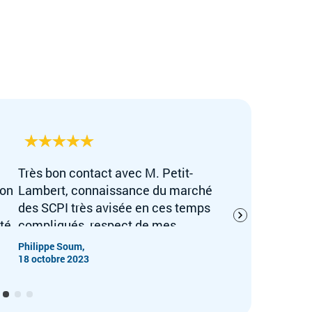
Très bon contact avec M. Petit-
Excelle
ion
Lambert, connaissance du marché
conseill
des SCPI très avisée en ces temps
souscrip
té.
compliqués, respect de mes
À recom
ces
objectifs d'investissements. Pas trop
veulent 
Philippe Soum,
Eric Brete
d'administratif grace à la signature
18 octobre 2023
06 septem
électronique.