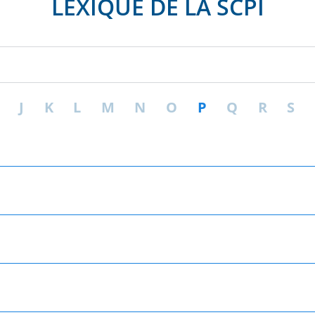
LEXIQUE DE LA SCPI
J
K
L
M
N
O
P
Q
R
S