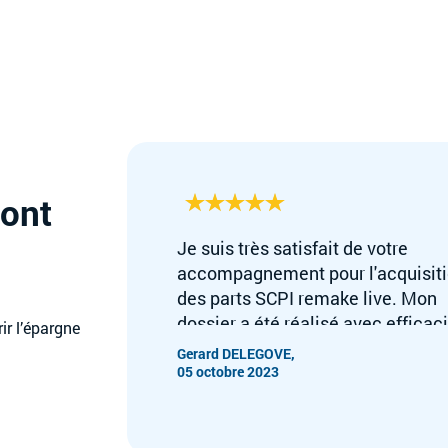
font
1
Je suis très satisfait de votre
accompagnement pour l'acquisit
des parts SCPI remake live. Mon
dossier a été réalisé avec efficaci
r l’épargne
De plus, j'apprécie vos compéten
Gerard DELEGOVE,
et votre amabilité. Bien
05 octobre 2023
cordialement Monsieur Gérard
Delegove