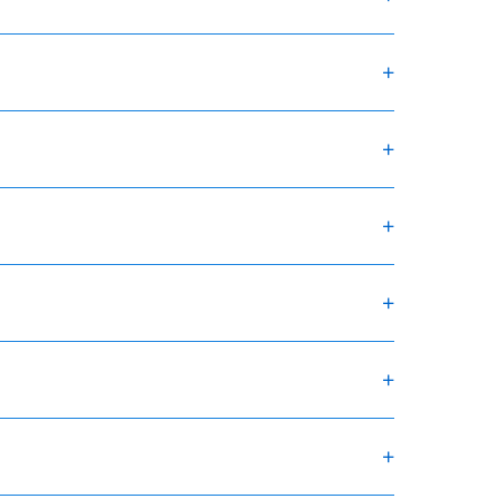
+
+
+
+
+
+