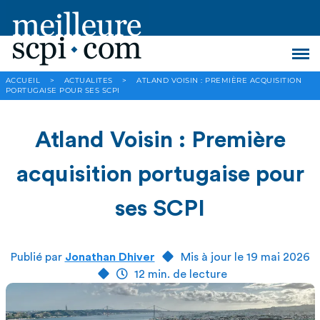
ACCUEIL
>
ACTUALITES
>
ATLAND VOISIN : PREMIÈRE ACQUISITION
PORTUGAISE POUR SES SCPI
Atland Voisin : Première
acquisition portugaise pour
ses SCPI
Publié par
Jonathan Dhiver
Mis à jour le 19 mai 2026
12 min. de lecture