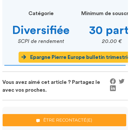
Catégorie
Minimum de souscri
Diversifiée
30 part
SCPI de rendement
20.00 €
Epargne Pierre Europe bulletin trimestrie
*Champs obligatoires
Vous avez aimé cet article ? Partagez le
avec vos proches.
“Excellent”, 165 avis
ÊTRE RECONTACTÉ(E)
À propos de l’auteur