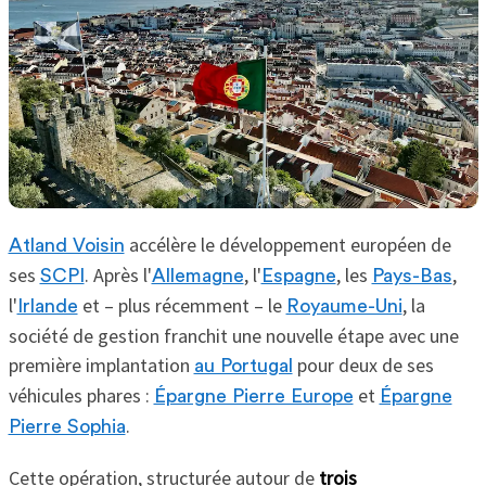
accélère le développement européen de
Atland Voisin
ses
. Après l'
, l'
, les
,
SCPI
Allemagne
Espagne
Pays-Bas
l'
et – plus récemment – le
, la
Irlande
Royaume-Uni
société de gestion franchit une nouvelle étape avec une
première implantation
pour deux de ses
au Portugal
véhicules phares :
et
Épargne Pierre Europe
Épargne
.
Pierre Sophia
Cette opération, structurée autour de
trois