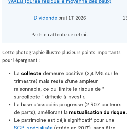
WALB (durée résiduelle moyenne des baux)
brut 1T 2026
13
Dividende
Parts en attente de retrait
Cette photographie illustre plusieurs points importants
pour l'épargnant :
La
collecte
demeure positive (2,4 M€ sur le
trimestre) mais reste d'une ampleur
raisonnable, ce qui limite le risque de "
surcollecte " difficile à investir.
La base d'associés progresse (2 907 porteurs
de parts), améliorant la
mutualisation du risque
.
Le patrimoine est déjà significatif pour une
SCPI spécialisée
(créée en 2017), sans être