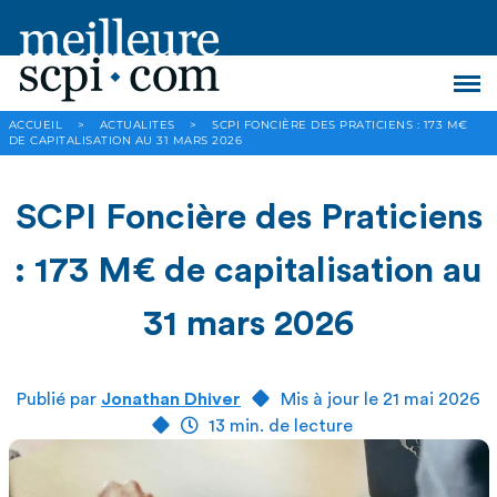
ACCUEIL
>
ACTUALITES
>
SCPI FONCIÈRE DES PRATICIENS : 173 M€
DE CAPITALISATION AU 31 MARS 2026
SCPI Foncière des Praticiens
: 173 M€ de capitalisation au
31 mars 2026
Publié par
Jonathan Dhiver
Mis à jour le 21 mai 2026
13 min. de lecture