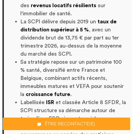
des
revenus locatifs résilients
sur
l'immobilier de santé.
La SCPI délivre depuis 2019 un
taux de
distribution supérieur à 5 %
, avec un
dividende brut de 13,75 € par part au 1er
trimestre 2026, au-dessus de la moyenne
du marché des SCPI.
Sa stratégie repose sur un patrimoine 100
% santé, diversifié entre France et
Belgique, combinant actifs récents,
*Champs obligatoires
immeubles matures et VEFA pour soutenir
la
croissance future
.
Labellisée
ISR
et classée Article 8 SFDR, la
SCPI structure sa démarche autour de
“Excellent”, 165 avis
trois piliers ESG : impact social,
ÊTRE RECONTACTÉ(E)
performance environnementale et